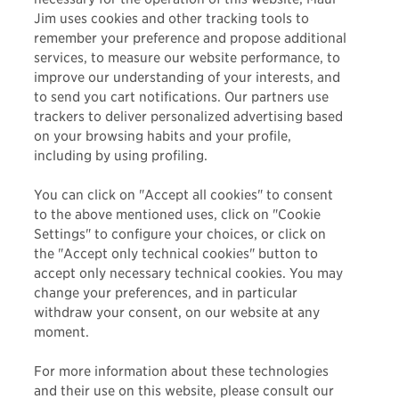
Jim uses cookies and other tracking tools to
MAHALO
remember your preference and propose additional
services, to measure our website performance, to
improve our understanding of your interests, and
to send you cart notifications. Our partners use
Italiano
trackers to deliver personalized advertising based
on your browsing habits and your profile,
CONTATTI
including by using profiling.
TERMINI E PRIVACY
You can click on "Accept all cookies" to consent
to the above mentioned uses, click on "Cookie
Settings" to configure your choices, or click on
MAUIJIM.COM
the "Accept only technical cookies" button to
accept only necessary technical cookies. You may
GESTIONE DEI DIRITTI DEI DATI
change your preferences, and in particular
withdraw your consent, on our website at any
PRIVACY RIGHTS
moment.
COOKIE SETTINGS
For more information about these technologies
and their use on this website, please consult our
INFORMATIVA SULLA PRIVACY