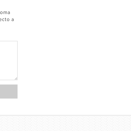
 toma
ecto a