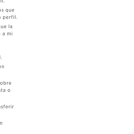
l.
os que
 perfil.
que la
o a mi
.
en
sobre
nta o
sferir
on